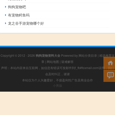
狗狗宠物吧
有宠物鳄鱼吗
龙之谷手游宠物哪个好
Copyright © 2012 - 2026
狗狗宠物资料大全
Powered by
网站分类目录
|
精选推荐文
章
|
网站地图
|
疑难解答
声明：本站内容来自互联网，如信息有错误可发邮件到f_fb#foxmail.com说明，我们
会及时纠正，谢谢
本站仅为个人兴趣爱好，不接盈利性广告及商业合作
小男孩