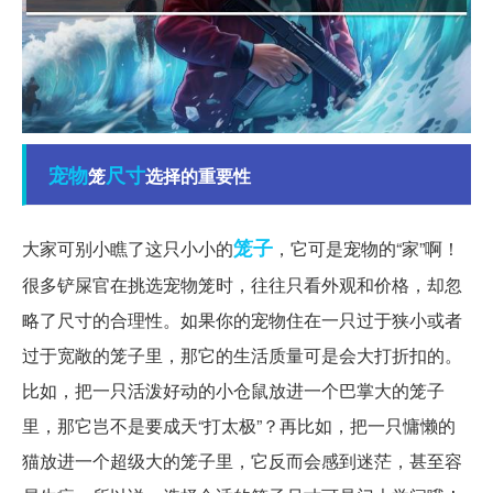
宠物
尺寸
笼
选择的重要性
笼子
大家可别小瞧了这只小小的
，它可是宠物的“家”啊！
很多铲屎官在挑选宠物笼时，往往只看外观和价格，却忽
略了尺寸的合理性。如果你的宠物住在一只过于狭小或者
过于宽敞的笼子里，那它的生活质量可是会大打折扣的。
比如，把一只活泼好动的小仓鼠放进一个巴掌大的笼子
里，那它岂不是要成天“打太极”？再比如，把一只慵懒的
猫放进一个超级大的笼子里，它反而会感到迷茫，甚至容