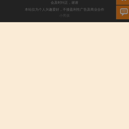
会及时纠正，谢谢
本站仅为个人兴趣爱好，不接盈利性广告及商业合作
小男孩