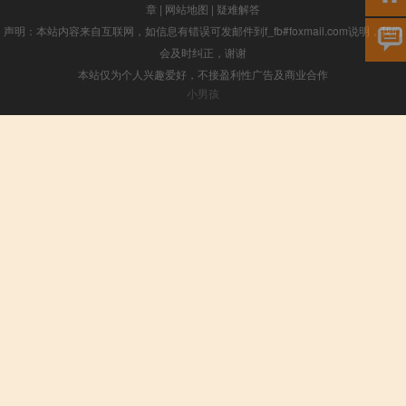
章
|
网站地图
|
疑难解答
声明：本站内容来自互联网，如信息有错误可发邮件到f_fb#foxmail.com说明，我们
会及时纠正，谢谢
本站仅为个人兴趣爱好，不接盈利性广告及商业合作
小男孩