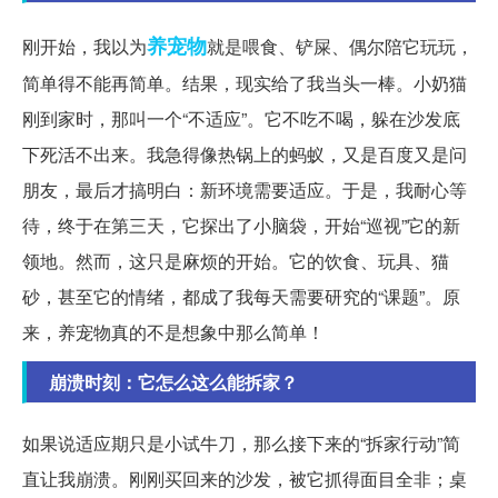
养宠物
刚开始，我以为
就是喂食、铲屎、偶尔陪它玩玩，
简单得不能再简单。结果，现实给了我当头一棒。小奶猫
刚到家时，那叫一个“不适应”。它不吃不喝，躲在沙发底
下死活不出来。我急得像热锅上的蚂蚁，又是百度又是问
朋友，最后才搞明白：新环境需要适应。于是，我耐心等
待，终于在第三天，它探出了小脑袋，开始“巡视”它的新
领地。然而，这只是麻烦的开始。它的饮食、玩具、猫
砂，甚至它的情绪，都成了我每天需要研究的“课题”。原
来，养宠物真的不是想象中那么简单！
崩溃时刻：它怎么这么能拆家？
如果说适应期只是小试牛刀，那么接下来的“拆家行动”简
直让我崩溃。刚刚买回来的沙发，被它抓得面目全非；桌