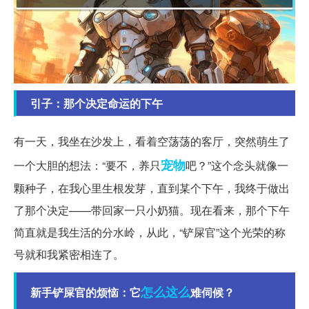
引子：那个决定命运的下午
有一天，我坐在沙发上，看着空荡荡的客厅，突然萌生了
宠物
一个大胆的想法：“要不，养只
吧？”这个念头就像一
颗种子，在我心里生根发芽，直到某个下午，我终于做出
了那个决定——带回家一只小奶猫。现在看来，那个下午
简直就是我生活的分水岭，从此，“铲屎官”这个光荣的称
号就和我紧密相连了。
怎么这么
新手铲屎官的烦恼：它
难伺候？