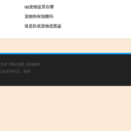
qq宠物盆景在哪
宠物狗有细菌吗
谁是卧底宠物蛋图鉴
荐文章
|
网站地图
|
疑难解答
，我们会及时纠正，谢谢