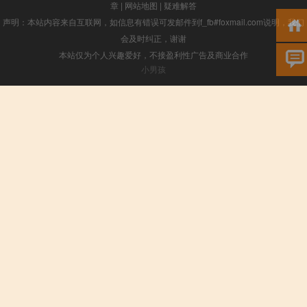
章
|
网站地图
|
疑难解答
声明：本站内容来自互联网，如信息有错误可发邮件到f_fb#foxmail.com说明，我们
会及时纠正，谢谢
本站仅为个人兴趣爱好，不接盈利性广告及商业合作
小男孩