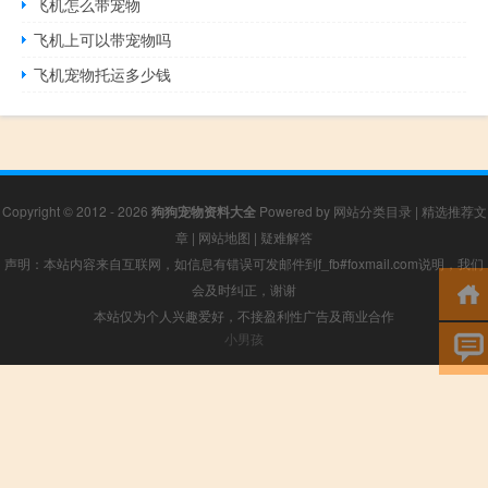
飞机怎么带宠物
飞机上可以带宠物吗
飞机宠物托运多少钱
Copyright © 2012 - 2026
狗狗宠物资料大全
Powered by
网站分类目录
|
精选推荐文
章
|
网站地图
|
疑难解答
声明：本站内容来自互联网，如信息有错误可发邮件到f_fb#foxmail.com说明，我们
会及时纠正，谢谢
本站仅为个人兴趣爱好，不接盈利性广告及商业合作
小男孩