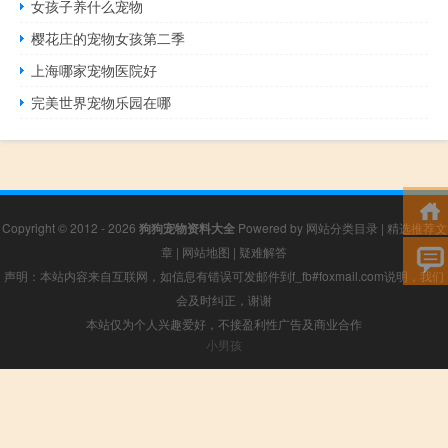
女孩子养什么宠物
樱花庄的宠物女孩第二季
上海哪家宠物医院好
完美世界宠物乐园在哪
Copyright © 2012 - 2026
狗狗宠物资料大全
Powered by
网站分类目录
|
精选推荐文
章
|
网站地图
|
疑难解答
声明：本站内容来自互联网，如信息有错误可发邮件到f_fb#foxmail.com说明，我们
会及时纠正，谢谢
本站仅为个人兴趣爱好，不接盈利性广告及商业合作
小男孩