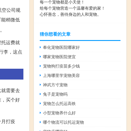
每一个宠物都是小天使！
给每个宠物营造一个温馨有爱的家！
航空公司规
心怀善念，善待身边的人和宠物。
可能稍微低
。
猜你想看的文章
程托运费就
奉化宠物医院哪家好
和行李，这点
哪家宠物医院便宜
宠物狗打疫苗多少钱
上海哪里学宠物美容
神武方寸宠物
这就需要去
兔子是宠物吗
准，买个好
宠物怎么托运高铁
小型宠物养什么好
个月打疫
哪个物流可以托运宠物