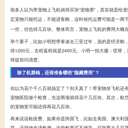
很多人以为带宠物上飞机就得买张“宠物票”，其实就是给
定宠物只能托运，不能进客舱，这时候托运费可能是一两
一些，但也得几百块。整体而言，宠物上飞机的费用大概在10
举个栗子，比如小明想带泰迪去三亚过年，选的是经济舱
得1200元，去程返程就是2400元。小明一拍大腿：哎
得提前问清楚。
除了机票钱，还得准备哪些“隐藏费用”？
你以为花个千八百就搞定了？别天真了！带宠物坐飞机还
宠物医院做个检查，光这两项就得花个几百块。其次，航
的宠物笼可能还得再花几百块。
再来说说检疫费。如果你是跨国飞，比如去美国、澳大利
苗，还得做血清检测，这些检查可不便宜，可能要大几百