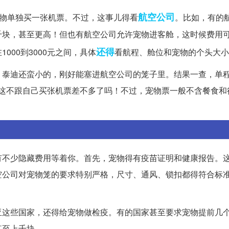
航空公司
宠物单独买一张机票。不过，这事儿得看
。比如，有的
千块，甚至更高！但也有航空公司允许宠物进客舱，这时候费用
还得
00到3000元之间，具体
看航程、舱位和宠物的个头大小
，泰迪还蛮小的，刚好能塞进航空公司的笼子里。结果一查，单
呀，这不跟自己买张机票差不多了吗！不过，宠物票一般不含餐食
有不少隐藏费用等着你。首先，宠物得有疫苗证明和健康报告。
空公司对宠物笼的要求特别严格，尺寸、通风、锁扣都得符合标
亚这些国家，还得给宠物做检疫。有的国家甚至要求宠物提前几
甚至上千块。