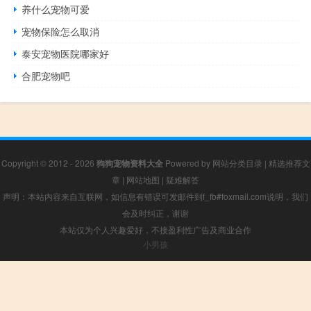
养什么宠物可爱
宠物保险怎么取消
泰安宠物医院哪家好
合肥宠物吧
Copyright © 2012 - 2026
狗狗宠物资料大全
Powered by
网站分类目录
|
精选推荐文
章
|
网站地图
|
疑难解答
声明：本站内容来自互联网，如信息有错误可发邮件到f_fb#foxmail.com说明，我们
会及时纠正，谢谢
本站仅为个人兴趣爱好，不接盈利性广告及商业合作
小男孩