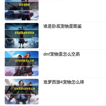
谁是卧底宠物蛋图鉴
dnf宠物蛋怎么交易
造梦西游4宠物怎么得