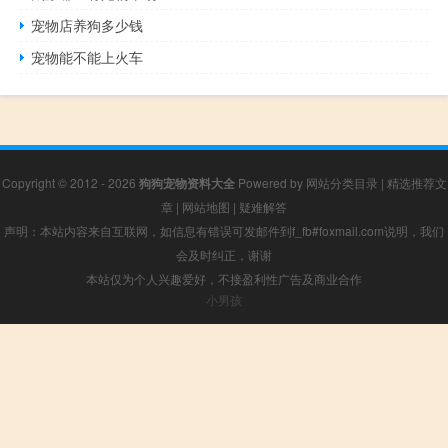
宠物店养狗多少钱
宠物能不能上火车
Copyright © 2012 - 2026
狗狗宠物资料大全
Powered by
网站分类目录
|
精选推荐文
章
|
网站地图
|
疑难解答
声明：本站内容来自互联网，如信息有错误可发邮件到f_fb#foxmail.com说明，我们
会及时纠正，谢谢
本站仅为个人兴趣爱好，不接盈利性广告及商业合作
小男孩