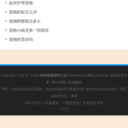
如何护理宠物
宠物奶粉怎么冲
宠物螃蟹能活多久
宠物小精灵第一部国语
宠物绝育好吗
Copyright © 2012 - 2026
狗狗宠物资料大全
Powered by
网站分类目录
|
精选推荐文
章
|
网站地图
|
疑难解答
声明：本站内容来自互联网，如信息有错误可发邮件到f_fb#foxmail.com说明，我们
会及时纠正，谢谢
本站仅为个人兴趣爱好，不接盈利性广告及商业合作
小男孩