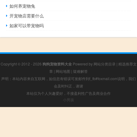
如何养宠物兔
开宠物店需要什么
如家可以带宠物吗
Copyright © 2012 - 2026
狗狗宠物资料大全
Powered by
网站分类目录
|
精选推荐文
章
|
网站地图
|
疑难解答
声明：本站内容来自互联网，如信息有错误可发邮件到f_fb#foxmail.com说明，我们
会及时纠正，谢谢
本站仅为个人兴趣爱好，不接盈利性广告及商业合作
小男孩