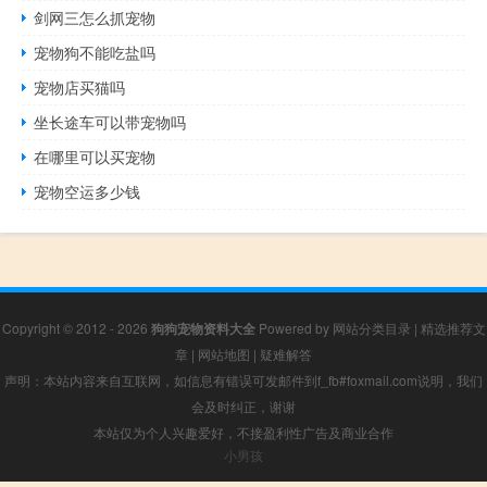
剑网三怎么抓宠物
宠物狗不能吃盐吗
宠物店买猫吗
坐长途车可以带宠物吗
在哪里可以买宠物
宠物空运多少钱
Copyright © 2012 - 2026
狗狗宠物资料大全
Powered by
网站分类目录
|
精选推荐文
章
|
网站地图
|
疑难解答
声明：本站内容来自互联网，如信息有错误可发邮件到f_fb#foxmail.com说明，我们
会及时纠正，谢谢
本站仅为个人兴趣爱好，不接盈利性广告及商业合作
小男孩