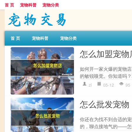
首 页
宠物科普
宠物分类
首 页
宠物科普
宠物分类
怎么加盟宠物
如何开一家火爆的宠物店
的敏锐嗅觉。你知道吗？
zl
05-12
95
怎么批发宠物
你还在为找不到合适的宠
的，聊点接地气的——怎