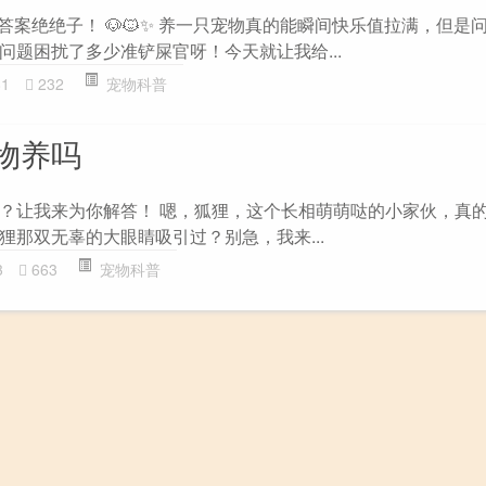
的答案绝绝子！ 🐶🐱✨ 养一只宠物真的能瞬间快乐值拉满，但是
问题困扰了多少准铲屎官呀！今天就让我给...
81
232
宠物科普
物养吗
？让我来为你解答！ 嗯，狐狸，这个长相萌萌哒的小家伙，真
狸那双无辜的大眼睛吸引过？别急，我来...
3
663
宠物科普