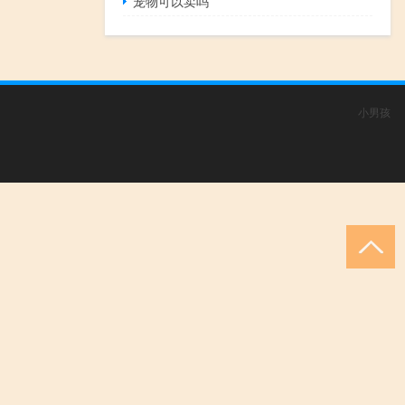
宠物可以卖吗
小男孩