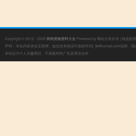
Copyright © 2012 - 2026
狗狗宠物资料大全
Powered by
网站分类目录
|
精选推
声明：本站内容来自互联网，如信息有错误可发邮件到f_fb#foxmail.com说明
本站仅为个人兴趣爱好，不接盈利性广告及商业合作