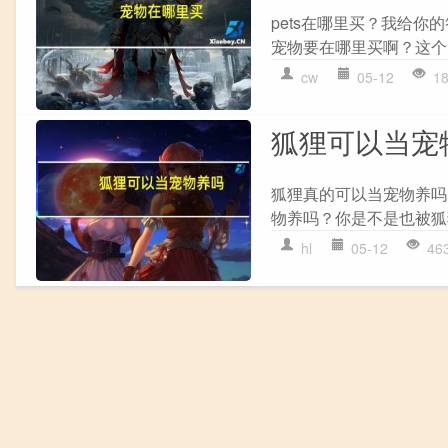
pets在哪里买？我给你
宠物要在哪里买啊？这个
cw
05-12
1
狐狸可以当宠
狐狸真的可以当宠物养吗
物养吗？你是不是也被狐
hl
05-12
46