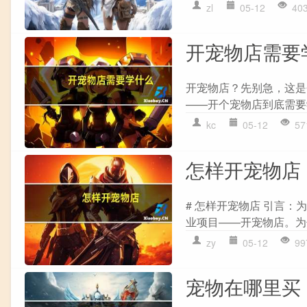
zl
05-12
40
开宠物店需要
开宠物店？先别急，这是
——开个宠物店到底需要
kc
05-12
57
怎样开宠物店
# 怎样开宠物店 引言
业项目——开宠物店。为
zy
05-12
99
宠物在哪里买