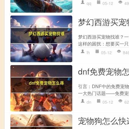
qq
05-12
49
梦幻西游买宠
梦幻西游买宠物找谁？一
这样的困扰：想要买一只
lh
05-12
84
dnf免费宠物
引言：DNF中的免费宠
一大热门话题——免费宠物
dn
05-12
62
宠物狗怎么快