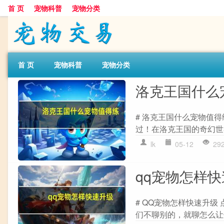
首 页
宠物科普
宠物分类
首 页
宠物科普
宠物分类
洛克王国什么
# 洛克王国什么宠物值
过！在洛克王国的奇幻世
lk
05-12
29
qq宠物怎样
# QQ宠物怎样快速升
们不聊别的，就聊怎么让