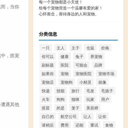
每一个宠物都是小天使！
然而，当你
给每个宠物营造一个温馨有爱的家！
心怀善念，善待身边的人和宠物。
分类信息
一只
主人
主子
仓鼠
价格
戏中，抓宠
你可以
健康
兔子
养宠物
副标题
医院
可能会
品牌
如果你
宠物
宠物医院
宠物市场
宠物店
宠物狗
小精灵
就像
快递
技能
旅行
毛发
毛孩子
火车
狗狗
猫咪
玩家
用户
外遭遇其他
疫苗
的是
笼子
美容师
自己的
航空公司
让人
让你
请稍后
费用
还能
重试
食物