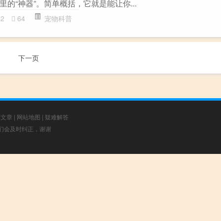
的“神器”。简单概括，它就是能让你...
32
64
宠物科普
下一页
荐文章
|
网站地图
|
疑难解答
，我们会及时纠正，谢谢