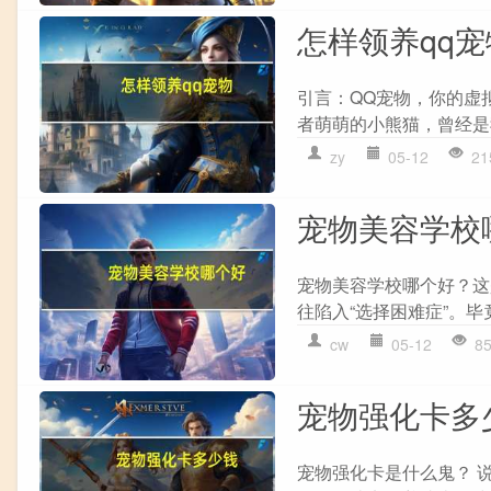
怎样领养qq宠
引言：QQ宠物，你的虚
者萌萌的小熊猫，曾经是我
zy
05-12
21
宠物美容学校
宠物美容学校哪个好？这
往陷入“选择困难症”。毕
cw
05-12
8
宠物强化卡多
宠物强化卡是什么鬼？ 