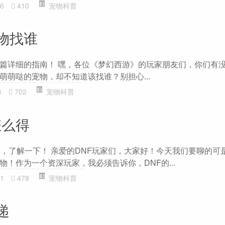
6
410
宠物科普
物找谁
篇详细的指南！ 嘿，各位《梦幻西游》的玩家朋友们，你们有
萌萌哒的宠物，却不知道该找谁？别担心...
6
702
宠物科普
怎么得
物，了解一下！ 亲爱的DNF玩家们，大家好！今天我们要聊的可是
！作为一个资深玩家，我必须告诉你，DNF的...
1
478
宠物科普
递