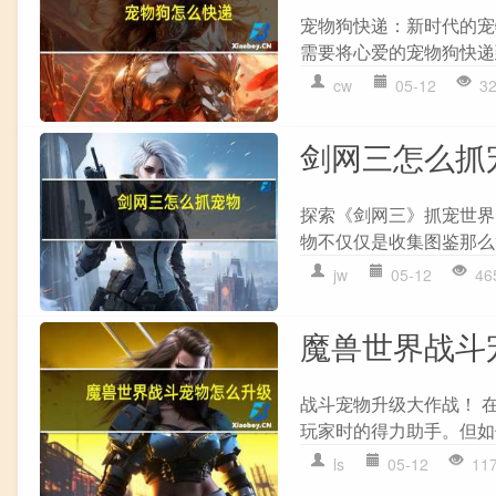
宠物狗快递：新时代的宠
需要将心爱的宠物狗快递
cw
05-12
3
剑网三怎么抓
探索《剑网三》抓宠世界
物不仅仅是收集图鉴那么
jw
05-12
46
魔兽世界战斗
战斗宠物升级大作战！ 
玩家时的得力助手。但如
ls
05-12
11