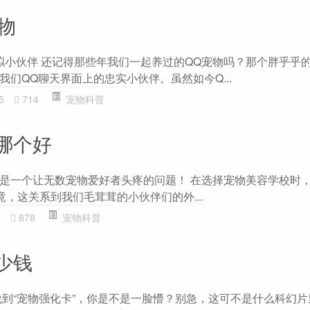
物
拟小伙伴 还记得那些年我们一起养过的QQ宠物吗？那个胖乎乎
们QQ聊天界面上的忠实小伙伴。虽然如今Q...
5
714
宠物科普
哪个好
是一个让无数宠物爱好者头疼的问题！ 在选择宠物美容学校时
竟，这关系到我们毛茸茸的小伙伴们的外...
5
878
宠物科普
少钱
说到“宠物强化卡”，你是不是一脸懵？别急，这可不是什么科幻