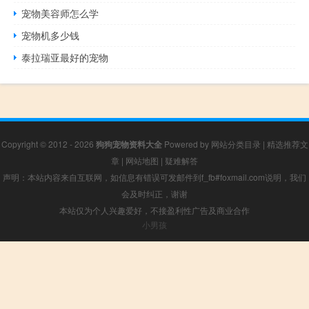
宠物美容师怎么学
宠物机多少钱
泰拉瑞亚最好的宠物
Copyright © 2012 - 2026
狗狗宠物资料大全
Powered by
网站分类目录
|
精选推荐文
章
|
网站地图
|
疑难解答
声明：本站内容来自互联网，如信息有错误可发邮件到f_fb#foxmail.com说明，我们
会及时纠正，谢谢
本站仅为个人兴趣爱好，不接盈利性广告及商业合作
小男孩