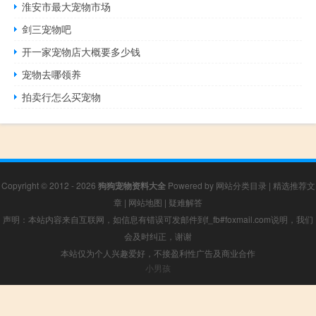
淮安市最大宠物市场
剑三宠物吧
开一家宠物店大概要多少钱
宠物去哪领养
拍卖行怎么买宠物
Copyright © 2012 - 2026
狗狗宠物资料大全
Powered by
网站分类目录
|
精选推荐文
章
|
网站地图
|
疑难解答
声明：本站内容来自互联网，如信息有错误可发邮件到f_fb#foxmail.com说明，我们
会及时纠正，谢谢
本站仅为个人兴趣爱好，不接盈利性广告及商业合作
小男孩