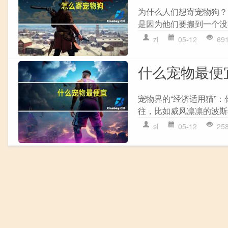
为什么人们想寄宠物狗？
是因为他们要搬到一个没
zl
05-12
69
什么宠物最便
宠物界的“经济适用猫”
往，比如威风凛凛的波斯
sl
05-12
25