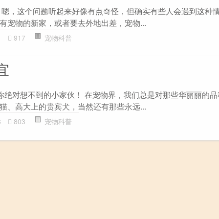
 嗯，这个问题听起来好像有点奇怪，但确实有些人会遇到这种
有宠物的新家，或者要去外地出差，宠物...
1
917
宠物科普
宜
：你绝对想不到的小家伙！ 在宠物界，我们总是对那些华丽丽的
猫、高大上的贵宾犬，当然还有那些永远...
8
803
宠物科普