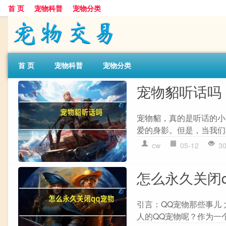
首 页
宠物科普
宠物分类
首 页
宠物科普
宠物分类
宠物貂听话吗
宠物貂，真的是听话的小
爱的身影。但是，当我们
cw
05-12
3
怎么永久关闭
引言：QQ宠物那些事儿
人的QQ宠物呢？作为一个