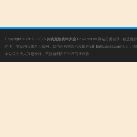
Copyright © 2012 - 2026
狗狗宠物资料大全
Powered by
网站分类目录
|
精选推
声明：本站内容来自互联网，如信息有错误可发邮件到f_fb#foxmail.com说明
本站仅为个人兴趣爱好，不接盈利性广告及商业合作