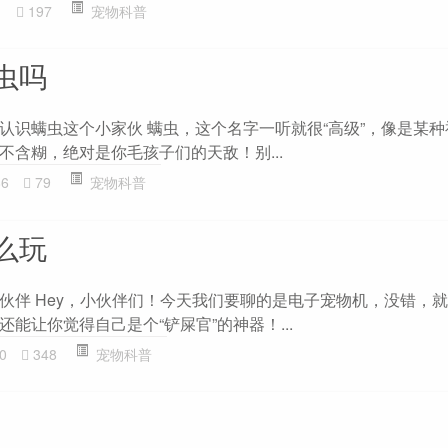
1
197
宠物科普
虫吗
认识螨虫这个小家伙 螨虫，这个名字一听就很“高级”，像是某
不含糊，绝对是你毛孩子们的天敌！别...
86
79
宠物科普
么玩
伙伴 Hey，小伙伴们！今天我们要聊的是电子宠物机，没错，
能让你觉得自己是个“铲屎官”的神器！...
0
348
宠物科普