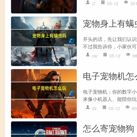
zl
05-12
30
宠物身上有螨
开头的话，先让我们认识
不过我告诉你，小家伙可
cw
05-12
9
电子宠物机怎
电子宠物机：你的数字小
来像小机器人、能陪你玩还
dz
05-12
89
怎么寄宠物狗