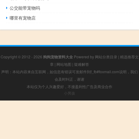
公交能带宠物吗
哪里有宠物店
Copyright © 2012 - 2026
狗狗宠物资料大全
Powered by
网站分类目录
|
精选推荐文
章
|
网站地图
|
疑难解答
声明：本站内容来自互联网，如信息有错误可发邮件到f_fb#foxmail.com说明，我们
会及时纠正，谢谢
本站仅为个人兴趣爱好，不接盈利性广告及商业合作
小男孩