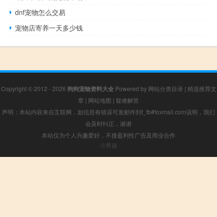
dnf宠物怎么交易
宠物店寄养一天多少钱
Copyright © 2012 - 2026
狗狗宠物资料大全
Powered by
网站分类目录
|
精选推荐文
章
|
网站地图
|
疑难解答
声明：本站内容来自互联网，如信息有错误可发邮件到f_fb#foxmail.com说明，我们
会及时纠正，谢谢
本站仅为个人兴趣爱好，不接盈利性广告及商业合作
小男孩