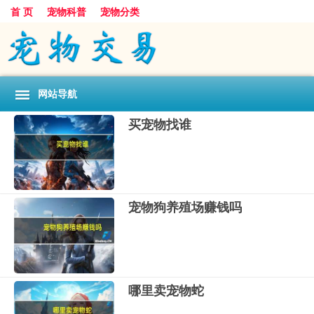
首 页
宠物科普
宠物分类
网站导航
买宠物找谁
宠物狗养殖场赚钱吗
哪里卖宠物蛇