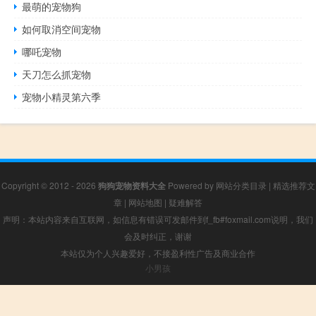
最萌的宠物狗
如何取消空间宠物
哪吒宠物
天刀怎么抓宠物
宠物小精灵第六季
Copyright © 2012 - 2026
狗狗宠物资料大全
Powered by
网站分类目录
|
精选推荐文
章
|
网站地图
|
疑难解答
声明：本站内容来自互联网，如信息有错误可发邮件到f_fb#foxmail.com说明，我们
会及时纠正，谢谢
本站仅为个人兴趣爱好，不接盈利性广告及商业合作
小男孩