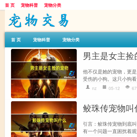
首 页
宠物科普
宠物分类
首 页
宠物科普
宠物分类
男主是女主捡
他不仅是她的宠物，更是
受伤的小狗。这只小狗看
nz
05-12
67
鲛珠传宠物叫
引言：鲛珠传宠物到底叫
有一个问题一直困扰着观