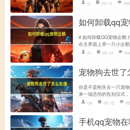
jz
05-12
54
如何卸载qq
# 如何卸载QQ宠物企鹅
在主界面上养一只小企鹅
rh
05-12
59
宠物狗去世了
你是不是刚失去一只宠物
来一场悲伤的告别仪式，而
cw
05-12
8
手机qq宠物在