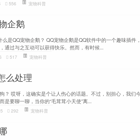
6
556
宠物科普
宠物企鹅
 什么是QQ宠物企鹅？ QQ宠物企鹅是QQ软件中的一个趣味插件
，通过与之互动可以获得快乐。然而，有时候...
6
517
宠物科普
怎么处理
狗？ 哎呀，这确实是个让人伤心的话题。不过，别担心，我们
是要聊一聊，当你的“毛茸茸小天使”离...
25
292
宠物科普
哪