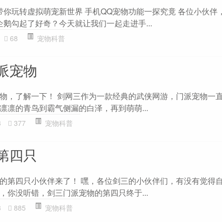
带你玩转虚拟萌宠新世界 手机QQ宠物功能一探究竟 各位小伙伴
鹅勾起了好奇？今天就让我们一起走进手...
68
宠物科普
派宠物
物，了解一下！ 剑网三作为一款经典的武侠网游，门派宠物一
凛凛的青鸟到霸气侧漏的白泽，再到萌萌...
3
377
宠物科普
第四只
的第四只小伙伴来了！ 嘿，各位剑三的小伙伴们，有没有觉得
，你没听错，剑三门派宠物的第四只终于...
3
885
宠物科普