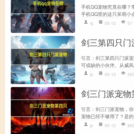
手机QQ宠物究竟在哪？
手机QQ里的这只呆萌小企
sj
05-12
57
剑三第四只门
引言：剑三第四只门派宠
可或缺的小伙伴。从威风
js
05-12
26
剑三门派宠物
引言：剑三门派宠物，你
宠物已经不够用了？是的
js
05-12
95