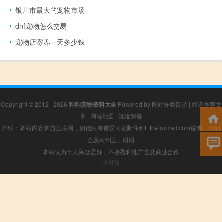
银川市最大的宠物市场
dnf宠物怎么交易
宠物店寄养一天多少钱
Copyright © 2012 - 2026
狗狗宠物资料大全
Powered by
网站分类目录
|
精选推荐文
章
|
网站地图
|
疑难解答
声明：本站内容来自互联网，如信息有错误可发邮件到f_fb#foxmail.com说明，我们
会及时纠正，谢谢
本站仅为个人兴趣爱好，不接盈利性广告及商业合作
小男孩