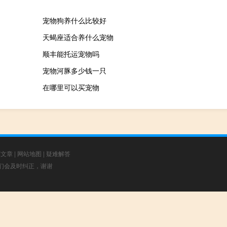
宠物狗养什么比较好
天蝎座适合养什么宠物
顺丰能托运宠物吗
宠物河豚多少钱一只
在哪里可以买宠物
荐文章
|
网站地图
|
疑难解答
，我们会及时纠正，谢谢