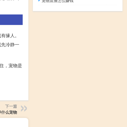
宠物直播怎么赚钱
找有缘人。
就先冷静一
住，宠物是
下一篇
养什么宠物