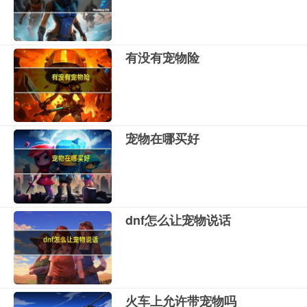
有没有宠物险
宠物在哪买好
dnf怎么让宠物说话
火车上允许带宠物吗