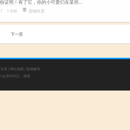
份证明！有了它，你的小可爱们在某些...
47
638
宠物科普
下一页
荐文章
|
网站地图
|
疑难解答
，我们会及时纠正，谢谢