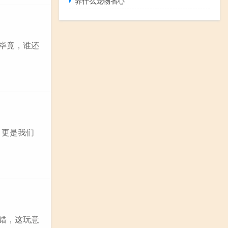
养什么宠物省心
？毕竟，谁还
，更是我们
没错，这玩意