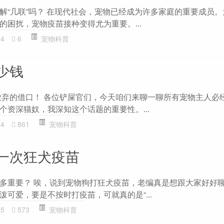
解“几联”吗？ 在现代社会，宠物已经成为许多家庭的重要成员
的困扰，宠物疫苗接种变得尤为重要。...
04
6
宠物科普
少钱
为你放弃的借口！ 各位铲屎官们，今天咱们来聊一聊所有宠物主人必
个资深猫奴，我深知这个话题的重要性。...
24
861
宠物科普
一次狂犬疫苗
多重要？ 唉，说到宠物狗打狂犬疫苗，老编真是想跟大家好好
可爱，要是不按时打疫苗，可就真的是“...
55
573
宠物科普