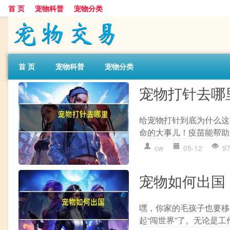
首 页
宠物科普
宠物分类
首 页
宠物科普
宠物分类
宠物打针去哪
给宠物打针到底为什么这
命的大事儿！疫苗能帮助
cw
05-12
9
宠物如何出国
嘿，你家的毛孩子也要移
起“闯世界”了。无论是工