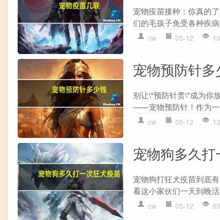
宠物疫苗接种：你真的了
们的毛孩子免受各种疾病
cw
05-12
1
宠物预防针多
别让\"预防针贵\"成
——宠物预防针！作为一
cw
05-12
1
宠物狗多久打
宠物狗打狂犬疫苗到底有
看这小家伙们一天到晚活泼
cw
05-12
6