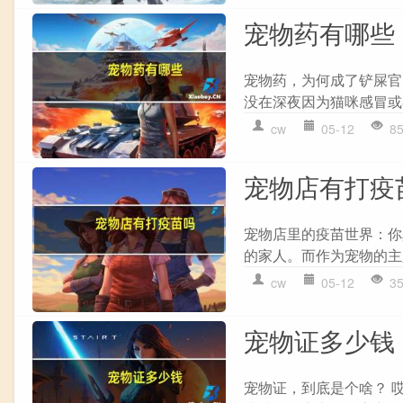
宠物药有哪些
宠物药，为何成了铲屎官
没在深夜因为猫咪感冒或者
cw
05-12
8
宠物店有打疫
宠物店里的疫苗世界：你
的家人。而作为宠物的主
cw
05-12
3
宠物证多少钱
宠物证，到底是个啥？ 