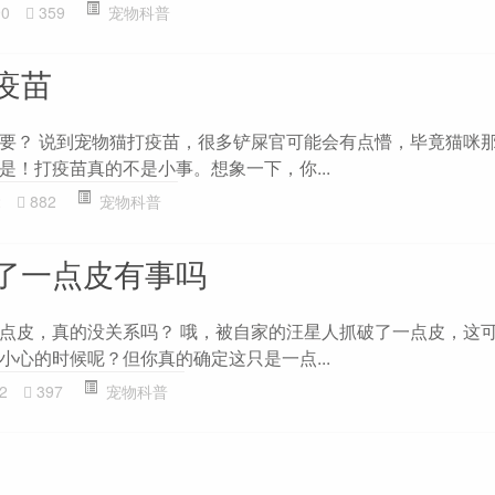
90
359
宠物科普
疫苗
要？ 说到宠物猫打疫苗，很多铲屎官可能会有点懵，毕竟猫咪
是！打疫苗真的不是小事。想象一下，你...
2
882
宠物科普
了一点皮有事吗
点皮，真的没关系吗？ 哦，被自家的汪星人抓破了一点皮，这
小心的时候呢？但你真的确定这只是一点...
2
397
宠物科普