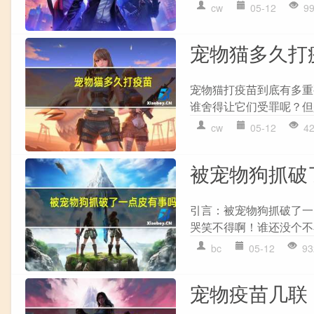
cw
05-12
9
宠物猫多久打
宠物猫打疫苗到底有多重
谁舍得让它们受罪呢？但
cw
05-12
4
被宠物狗抓破
引言：被宠物狗抓破了一
哭笑不得啊！谁还没个不
bc
05-12
93
宠物疫苗几联