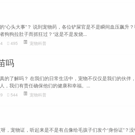
的“心头大事”？ 说到宠物药，各位铲屎官是不是瞬间血压飙升
狗狗拉肚子而抓狂过？“这是不是发烧...
54
495
宠物科普
苗吗
真的了解吗？ 在我们的日常生活中，宠物不仅仅是我们的伙伴
人，我们有责任确保他们的健康和幸福。...
59
544
宠物科普
哎呀，宠物证，听起来是不是有点像给毛孩子们发个“身份证”？