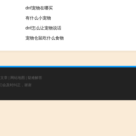
dnf宠物在哪买
有什么小宠物
dnf怎么让宠物说话
宠物仓鼠吃什么食物
荐文章
|
网站地图
|
疑难解答
，我们会及时纠正，谢谢