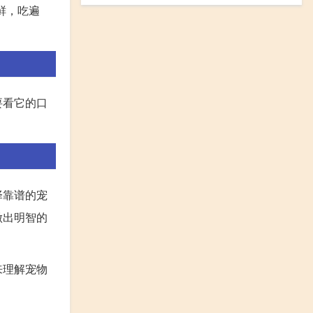
鲜，吃遍
要看它的口
择靠谱的宠
做出明智的
来理解宠物