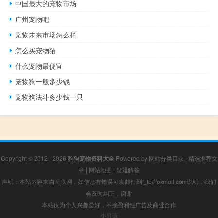
中国最大的宠物市场
广州宠物吧
宠物未来市场怎么样
怎么买宠物猫
什么宠物最便宜
宠物狗一般多少钱
宠物狗法斗多少钱一只
Copyright © 2012 - 2026
狗狗宠物资料大全
Powered by
网站分类目录
|
精选推荐文
章
|
网站地图
|
疑难解答
声明：本站内容来自互联网，如信息有错误可发邮件到f_fb#foxmail.com说明，我们
会及时纠正，谢谢
本站仅为个人兴趣爱好，不接盈利性广告及商业合作
小男孩