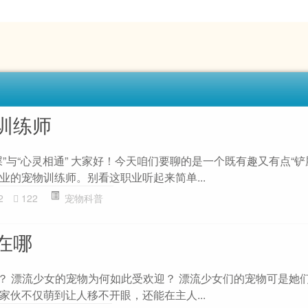
训练师
”与“心灵相通” 大家好！今天咱们要聊的是一个既有趣又有点“铲
业的宠物训练师。别看这职业听起来简单...
2
122
宠物科普
在哪
里？ 漂流少女的宠物为何如此受欢迎？ 漂流少女们的宠物可是她
家伙不仅萌到让人移不开眼，还能在主人...