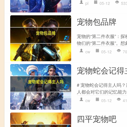
pl
05-12
53
宠物包品牌
宠物的“第二件衣服”：
物们的“第二件衣服”。想
cw
05-12
7
宠物蛇会记得
# 宠物蛇会记得主人吗
人都会对它们的记忆能力
cw
05-12
4
四平宠物吧