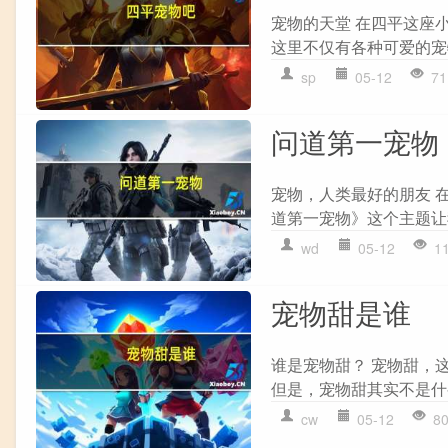
宠物的天堂 在四平这座
这里不仅有各种可爱的宠
sp
05-12
71
问道第一宠物
宠物，人类最好的朋友 
道第一宠物》这个主题让
wd
05-12
1
宠物甜是谁
谁是宠物甜？ 宠物甜，
但是，宠物甜其实不是什
cw
05-12
8