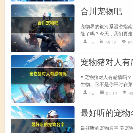
合川宠物吧
宠物界的银河系漫游指南
险了吗？今天，我们要走
hc
05-12
50
宠物猪对人有
# 宠物猪对人有感情吗？
生物。它不是你平时在菜
cw
05-12
9
最好听的宠物
最好听的宠物名字 养宠