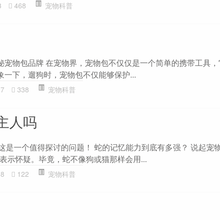
3
468
宠物科普
探秘宠物包品牌 在宠物界，宠物包不仅仅是一个简单的携带工具
象一下，遛狗时，宠物包不仅能够保护...
07
338
宠物科普
主人吗
？这是一个值得探讨的问题！ 蛇的记忆能力到底有多强？ 说起宠
表示怀疑。毕竟，蛇不像狗或猫那样会用...
18
122
宠物科普