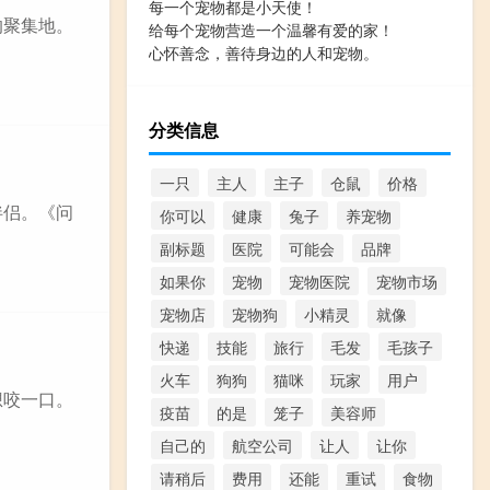
每一个宠物都是小天使！
的聚集地。
给每个宠物营造一个温馨有爱的家！
心怀善念，善待身边的人和宠物。
分类信息
一只
主人
主子
仓鼠
价格
伴侣。《问
你可以
健康
兔子
养宠物
副标题
医院
可能会
品牌
如果你
宠物
宠物医院
宠物市场
宠物店
宠物狗
小精灵
就像
快递
技能
旅行
毛发
毛孩子
火车
狗狗
猫咪
玩家
用户
想咬一口。
疫苗
的是
笼子
美容师
自己的
航空公司
让人
让你
请稍后
费用
还能
重试
食物