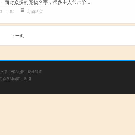
，面对众多的宠物名字，很多主人常常陷...
3
85
宠物科普
下一页
荐文章
|
网站地图
|
疑难解答
，我们会及时纠正，谢谢