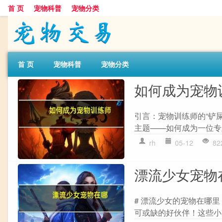
首 页
宠物科普
宠物分类
首 页
宠物科普
宠物分类
如何成为宠物
引言：宠物训练师的“铲屎
主题——如何成为一位专
rh
05-12
82
漂流少女宠物
# 漂流少女的宠物在哪
可或缺的好伙伴！这些小