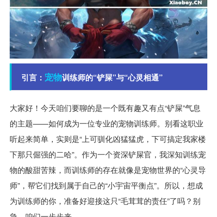
宠物
引言：
训练师的“铲屎”与“心灵相通”
大家好！今天咱们要聊的是一个既有趣又有点“铲屎”气息
的主题——如何成为一位专业的宠物训练师。别看这职业
听起来简单，实则是“上可驯化凶猛猛虎，下可搞定我家楼
下那只倔强的二哈”。作为一个资深铲屎官，我深知训练宠
物的酸甜苦辣，而训练师的存在就像是宠物世界的“心灵导
师”，帮它们找到属于自己的“小宇宙平衡点”。所以，想成
为训练师的你，准备好迎接这只“毛茸茸的责任”了吗？别
急，咱们一步步来。