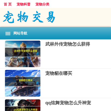
首 页
宠物科普
宠物分类
网站导航
武林外传宠物怎么获得
宠物貂在哪买
qq炫舞宠物怎么升神宠