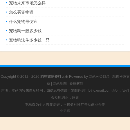
宠物未来市场怎么样
怎么买宠物猫
什么宠物最便宜
宠物狗一般多少钱
宠物狗法斗多少钱一只
Copyright © 2012 - 2026
狗狗宠物资料大全
Powered by
网站分类目录
|
精选推荐文
章
|
网站地图
|
疑难解答
声明：本站内容来自互联网，如信息有错误可发邮件到f_fb#foxmail.com说明，我们
会及时纠正，谢谢
本站仅为个人兴趣爱好，不接盈利性广告及商业合作
小男孩