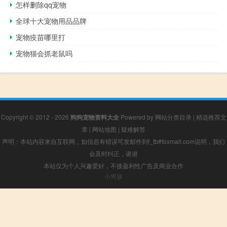
怎样删除qq宠物
全球十大宠物用品品牌
宠物疫苗哪里打
宠物猫会抓老鼠吗
Copyright © 2012 - 2026
狗狗宠物资料大全
Powered by
网站分类目录
|
精选推荐文
章
|
网站地图
|
疑难解答
声明：本站内容来自互联网，如信息有错误可发邮件到f_fb#foxmail.com说明，我们
会及时纠正，谢谢
本站仅为个人兴趣爱好，不接盈利性广告及商业合作
小男孩