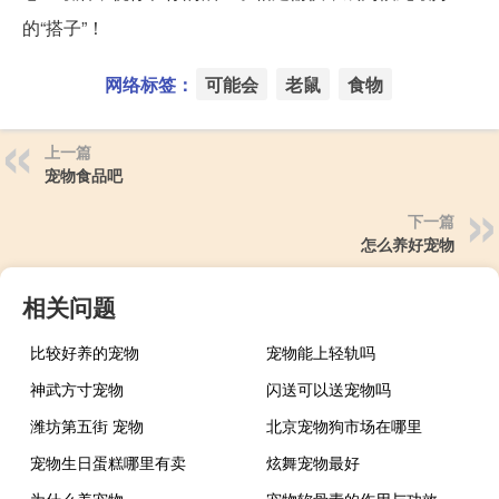
的“搭子”！
网络标签：
可能会
老鼠
食物
上一篇
宠物食品吧
下一篇
怎么养好宠物
相关问题
比较好养的宠物
宠物能上轻轨吗
神武方寸宠物
闪送可以送宠物吗
潍坊第五街 宠物
北京宠物狗市场在哪里
宠物生日蛋糕哪里有卖
炫舞宠物最好
为什么养宠物
宠物软骨素的作用与功效