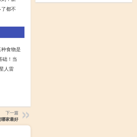
多了都不
某种食物是
的基础！当
星人雷
下一篇
院哪家最好