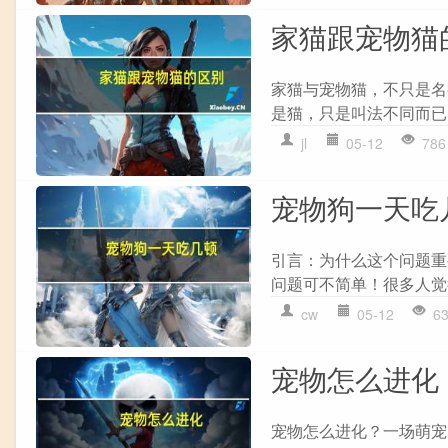
家猫跟宠物猫
家猫与宠物猫，不只是名
是猫，只是叫法不同而已
jl
05-12
786
宠物狗一天吃
引言：为什么这个问题重
问题可不简单！很多人觉
cw
05-12
6
宠物怎么进化
宠物怎么进化？一场萌宠