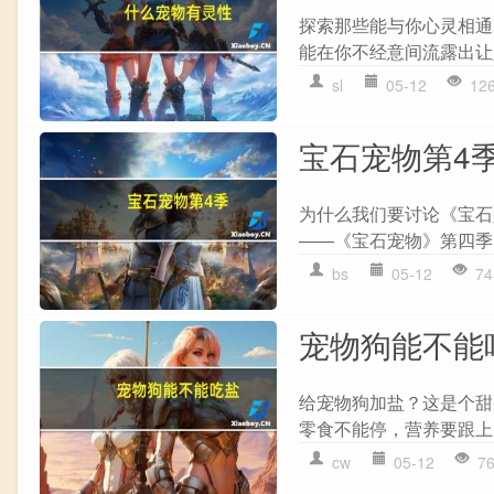
探索那些能与你心灵相通
能在你不经意间流露出让人
sl
05-12
12
宝石宠物第4
为什么我们要讨论《宝石
——《宝石宠物》第四季
bs
05-12
74
宠物狗能不能
给宠物狗加盐？这是个甜
零食不能停，营养要跟上
cw
05-12
7