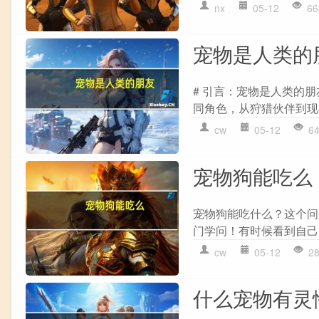
nx
05-12
66
宠物是人类的
# 引言：宠物是人类的朋
同角色，从狩猎伙伴到现在的
cw
05-12
6
宠物狗能吃么
宠物狗能吃什么？这个问
门学问！有时候看到自己
cw
05-12
2
什么宠物有灵