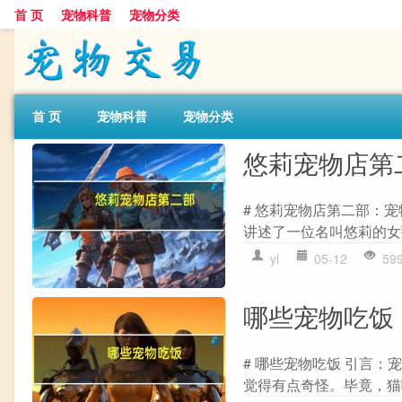
首 页
宠物科普
宠物分类
首 页
宠物科普
宠物分类
悠莉宠物店第
# 悠莉宠物店第二部：
讲述了一位名叫悠莉的女
yl
05-12
59
哪些宠物吃饭
# 哪些宠物吃饭 引言：
觉得有点奇怪。毕竟，猫