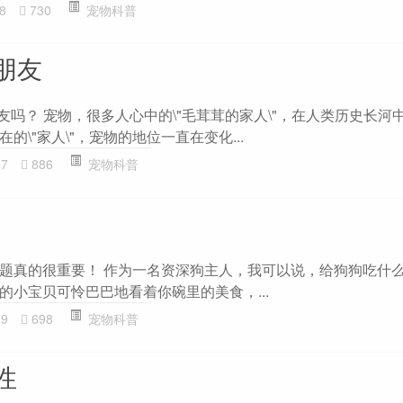
8
730
宠物科普
朋友
友吗？ 宠物，很多人心中的\"毛茸茸的家人\"，在人类历史长河
\"家人\"，宠物的地位一直在变化...
47
886
宠物科普
题真的很重要！ 作为一名资深狗主人，我可以说，给狗狗吃什
的小宝贝可怜巴巴地看着你碗里的美食，...
89
698
宠物科普
性