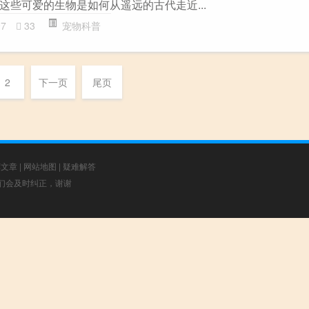
这些可爱的生物是如何从遥远的古代走近...
97
33
宠物科普
2
下一页
尾页
荐文章
|
网站地图
|
疑难解答
，我们会及时纠正，谢谢