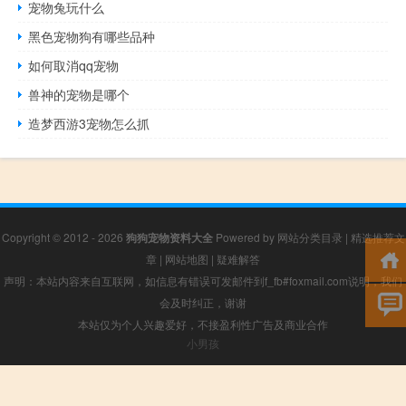
宠物兔玩什么
黑色宠物狗有哪些品种
如何取消qq宠物
兽神的宠物是哪个
造梦西游3宠物怎么抓
Copyright © 2012 - 2026
狗狗宠物资料大全
Powered by
网站分类目录
|
精选推荐文
章
|
网站地图
|
疑难解答
声明：本站内容来自互联网，如信息有错误可发邮件到f_fb#foxmail.com说明，我们
会及时纠正，谢谢
本站仅为个人兴趣爱好，不接盈利性广告及商业合作
小男孩