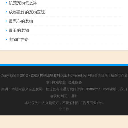
饥荒宠物怎么得
成都最好的宠物医院
最恶心的宠物
最丑的宠物
宠物广告语
Copyright © 2012 - 2026
狗狗宠物资料大全
Powered by
网站分类目录
|
精选推荐文
章
|
网站地图
|
疑难解答
声明：本站内容来自互联网，如信息有错误可发邮件到f_fb#foxmail.com说明，我们
会及时纠正，谢谢
本站仅为个人兴趣爱好，不接盈利性广告及商业合作
小男孩