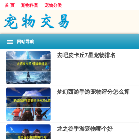
首 页
宠物科普
宠物分类
网站导航
去吧皮卡丘7星宠物排名
梦幻西游手游宠物评分怎么算
龙之谷手游宠物哪个好