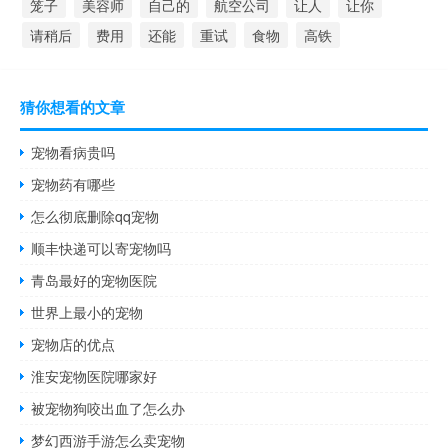
笼子
美容师
自己的
航空公司
让人
让你
请稍后
费用
还能
重试
食物
高铁
猜你想看的文章
宠物看病贵吗
宠物药有哪些
怎么彻底删除qq宠物
顺丰快递可以寄宠物吗
青岛最好的宠物医院
世界上最小的宠物
宠物店的优点
淮安宠物医院哪家好
被宠物狗咬出血了怎么办
梦幻西游手游怎么卖宠物