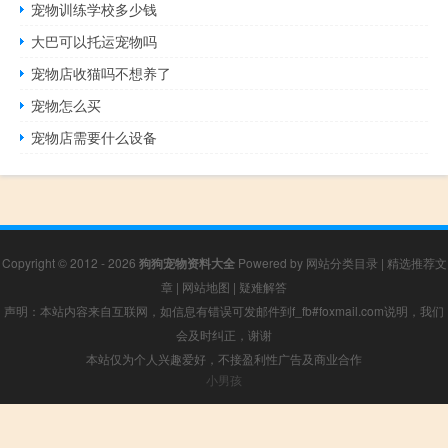
宠物训练学校多少钱
大巴可以托运宠物吗
宠物店收猫吗不想养了
宠物怎么买
宠物店需要什么设备
Copyright © 2012 - 2026
狗狗宠物资料大全
Powered by
网站分类目录
|
精选推荐文
章
|
网站地图
|
疑难解答
声明：本站内容来自互联网，如信息有错误可发邮件到f_fb#foxmail.com说明，我们
会及时纠正，谢谢
本站仅为个人兴趣爱好，不接盈利性广告及商业合作
小男孩