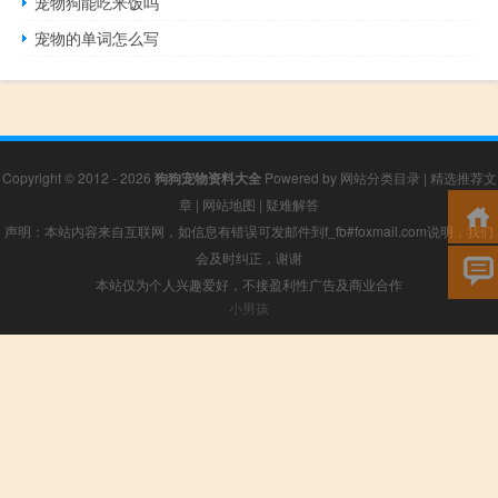
宠物狗能吃米饭吗
宠物的单词怎么写
Copyright © 2012 - 2026
狗狗宠物资料大全
Powered by
网站分类目录
|
精选推荐文
章
|
网站地图
|
疑难解答
声明：本站内容来自互联网，如信息有错误可发邮件到f_fb#foxmail.com说明，我们
会及时纠正，谢谢
本站仅为个人兴趣爱好，不接盈利性广告及商业合作
小男孩