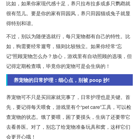
比如，如果你家现代感十足，养只拉布拉多或多只鹦鹉就
很有范儿。要是你的家有田园风，养只田园猫或兔子就显
得特别和谐。
不过，别以为随便选就行，每只宠物都有自己的特性。比
如，狗需要经常遛弯，猫则比较独立。如果你经常“忘
记”照顾宠物怎么办？放心，游戏里有自动照顾的选项，但
记得定期检查哦，毕竟你的宠物可是会生病的！
养宠物的日常护理：细心点，别被 poop 抄!
养宠物可不只是买回家就完事了，日常护理也是关键。首
先，要记得每天喂食，游戏里有个“pet care”工具，可以检
查宠物的状态。饿了要喂，困了要摸头，生病了还要带它
去看兽医。对了，别忘了给宠物准备玩具和窝，这样它们
会更开心哦！