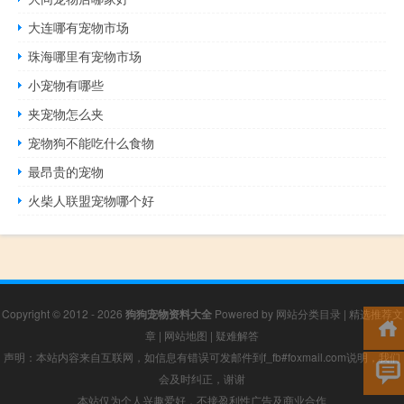
大连哪有宠物市场
珠海哪里有宠物市场
小宠物有哪些
夹宠物怎么夹
宠物狗不能吃什么食物
最昂贵的宠物
火柴人联盟宠物哪个好
Copyright © 2012 - 2026
狗狗宠物资料大全
Powered by
网站分类目录
|
精选推荐文
章
|
网站地图
|
疑难解答
声明：本站内容来自互联网，如信息有错误可发邮件到f_fb#foxmail.com说明，我们
会及时纠正，谢谢
本站仅为个人兴趣爱好，不接盈利性广告及商业合作