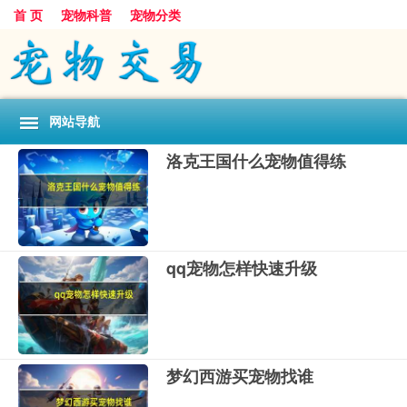
首 页
宠物科普
宠物分类
网站导航
洛克王国什么宠物值得练
qq宠物怎样快速升级
梦幻西游买宠物找谁