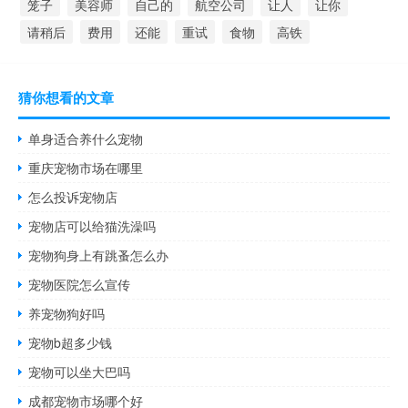
笼子
美容师
自己的
航空公司
让人
让你
请稍后
费用
还能
重试
食物
高铁
猜你想看的文章
单身适合养什么宠物
重庆宠物市场在哪里
怎么投诉宠物店
宠物店可以给猫洗澡吗
宠物狗身上有跳蚤怎么办
宠物医院怎么宣传
养宠物狗好吗
宠物b超多少钱
宠物可以坐大巴吗
成都宠物市场哪个好