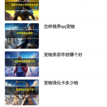
怎样领养qq宠物
宠物美容学校哪个好
宠物强化卡多少钱