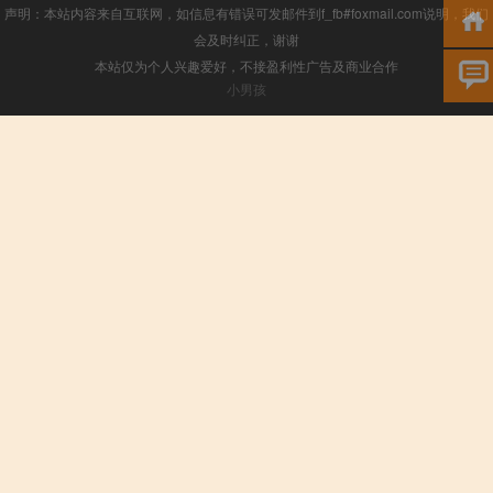
声明：本站内容来自互联网，如信息有错误可发邮件到f_fb#foxmail.com说明，我们
会及时纠正，谢谢
本站仅为个人兴趣爱好，不接盈利性广告及商业合作
小男孩