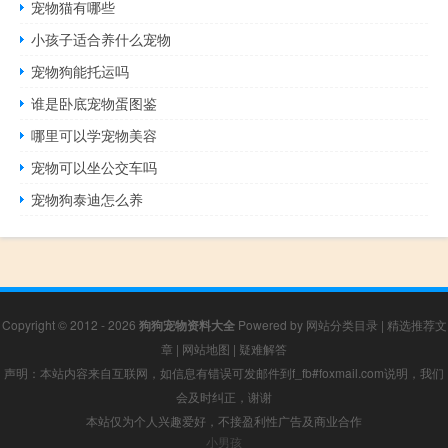
宠物猫有哪些
小孩子适合养什么宠物
宠物狗能托运吗
谁是卧底宠物蛋图鉴
哪里可以学宠物美容
宠物可以坐公交车吗
宠物狗泰迪怎么养
Copyright © 2012 - 2026
狗狗宠物资料大全
Powered by
网站分类目录
|
精选推荐文
章
|
网站地图
|
疑难解答
声明：本站内容来自互联网，如信息有错误可发邮件到f_fb#foxmail.com说明，我们
会及时纠正，谢谢
本站仅为个人兴趣爱好，不接盈利性广告及商业合作
小男孩