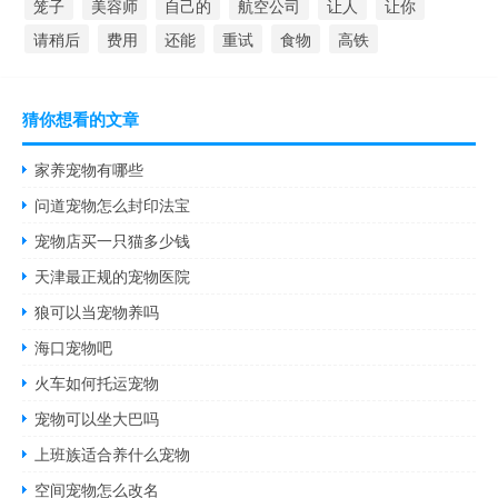
笼子
美容师
自己的
航空公司
让人
让你
请稍后
费用
还能
重试
食物
高铁
猜你想看的文章
家养宠物有哪些
问道宠物怎么封印法宝
宠物店买一只猫多少钱
天津最正规的宠物医院
狼可以当宠物养吗
海口宠物吧
火车如何托运宠物
宠物可以坐大巴吗
上班族适合养什么宠物
空间宠物怎么改名